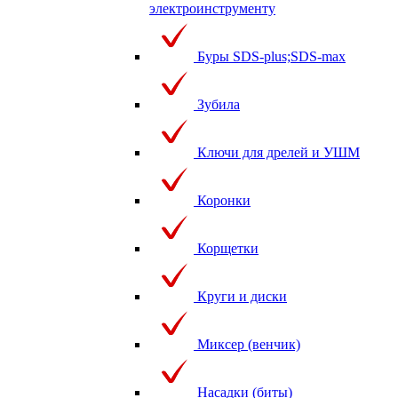
электроинструменту
Буры SDS-plus;SDS-max
Зубила
Ключи для дрелей и УШМ
Коронки
Корщетки
Круги и диски
Миксер (венчик)
Насадки (биты)