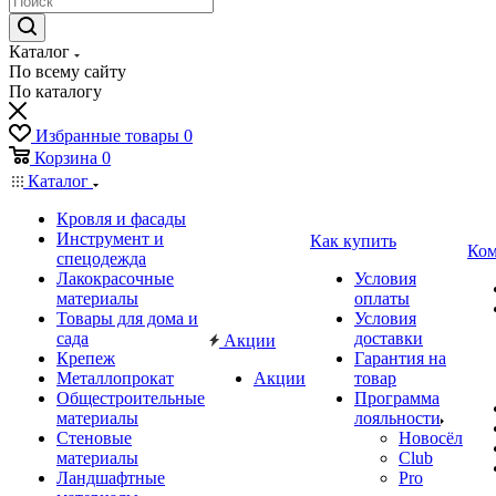
Каталог
По всему сайту
По каталогу
Избранные товары
0
Корзина
0
Каталог
Кровля и фасады
Инструмент и
Как купить
Ком
спецодежда
Лакокрасочные
Условия
материалы
оплаты
Товары для дома и
Условия
сада
доставки
Акции
Крепеж
Гарантия на
Металлопрокат
Акции
товар
Общестроительные
Программа
материалы
лояльности
Стеновые
Новосёл
материалы
Club
Ландшафтные
Pro