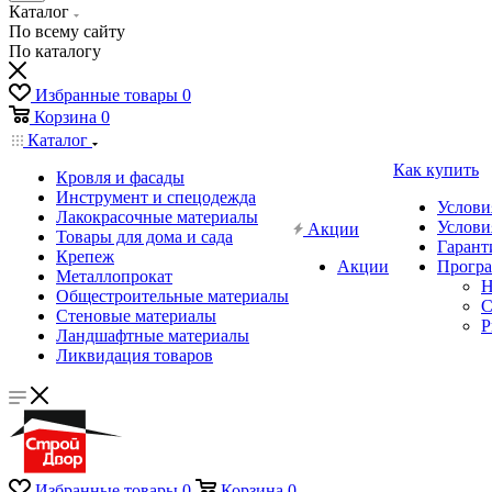
Каталог
По всему сайту
По каталогу
Избранные товары
0
Корзина
0
Каталог
Как купить
Кровля и фасады
Инструмент и спецодежда
Услови
Лакокрасочные материалы
Услови
Акции
Товары для дома и сада
Гарант
Крепеж
Акции
Програ
Металлопрокат
Н
Общестроительные материалы
C
Стеновые материалы
P
Ландшафтные материалы
Ликвидация товаров
Избранные товары
0
Корзина
0