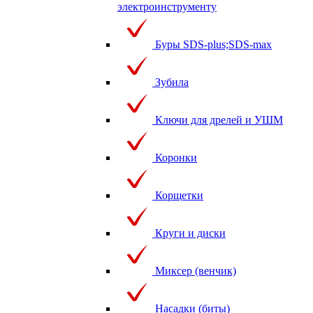
электроинструменту
Буры SDS-plus;SDS-max
Зубила
Ключи для дрелей и УШМ
Коронки
Корщетки
Круги и диски
Миксер (венчик)
Насадки (биты)