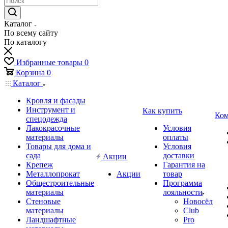
Каталог
По всему сайту
По каталогу
Избранные товары
0
Корзина
0
Каталог
Кровля и фасады
Инструмент и
Как купить
Ком
спецодежда
Лакокрасочные
Условия
материалы
оплаты
Товары для дома и
Условия
сада
доставки
Акции
Крепеж
Гарантия на
Металлопрокат
Акции
товар
Общестроительные
Программа
материалы
лояльности
Стеновые
Новосёл
материалы
Club
Ландшафтные
Pro