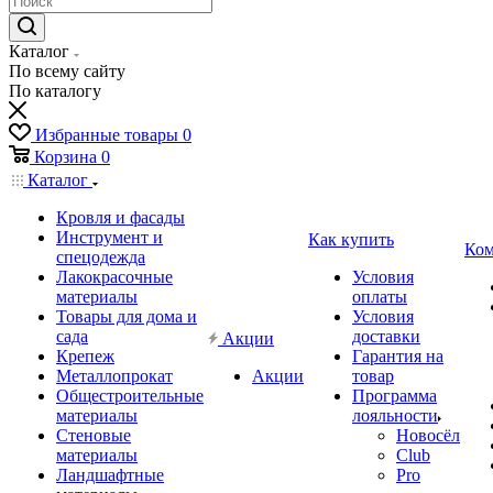
Каталог
По всему сайту
По каталогу
Избранные товары
0
Корзина
0
Каталог
Кровля и фасады
Инструмент и
Как купить
Ком
спецодежда
Лакокрасочные
Условия
материалы
оплаты
Товары для дома и
Условия
сада
доставки
Акции
Крепеж
Гарантия на
Металлопрокат
Акции
товар
Общестроительные
Программа
материалы
лояльности
Стеновые
Новосёл
материалы
Club
Ландшафтные
Pro