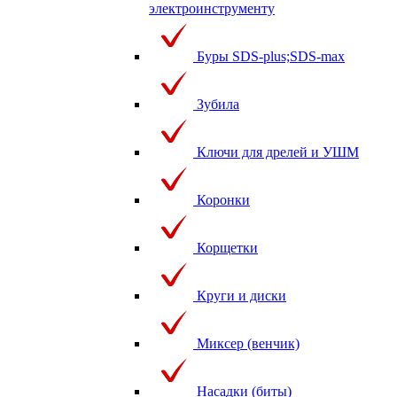
электроинструменту
Буры SDS-plus;SDS-max
Зубила
Ключи для дрелей и УШМ
Коронки
Корщетки
Круги и диски
Миксер (венчик)
Насадки (биты)