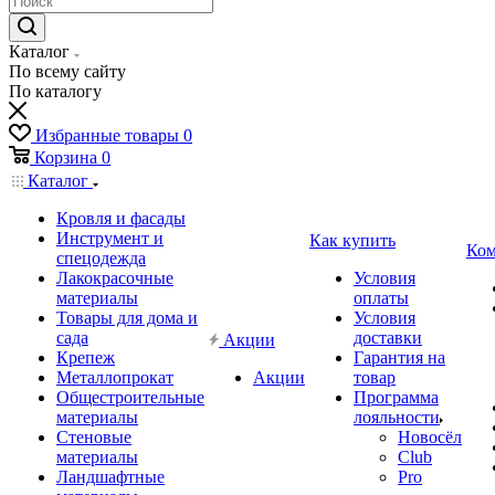
Каталог
По всему сайту
По каталогу
Избранные товары
0
Корзина
0
Каталог
Кровля и фасады
Инструмент и
Как купить
Ком
спецодежда
Лакокрасочные
Условия
материалы
оплаты
Товары для дома и
Условия
сада
доставки
Акции
Крепеж
Гарантия на
Металлопрокат
Акции
товар
Общестроительные
Программа
материалы
лояльности
Стеновые
Новосёл
материалы
Club
Ландшафтные
Pro