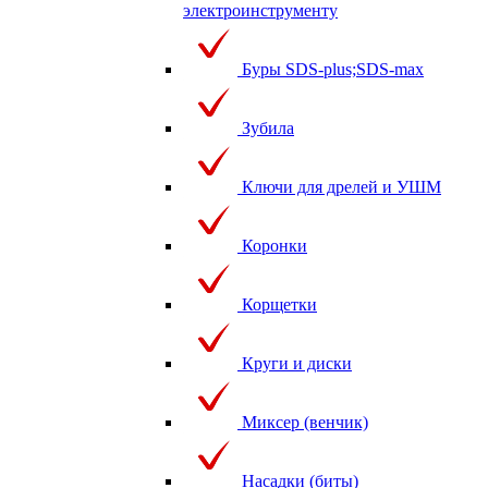
электроинструменту
Буры SDS-plus;SDS-max
Зубила
Ключи для дрелей и УШМ
Коронки
Корщетки
Круги и диски
Миксер (венчик)
Насадки (биты)