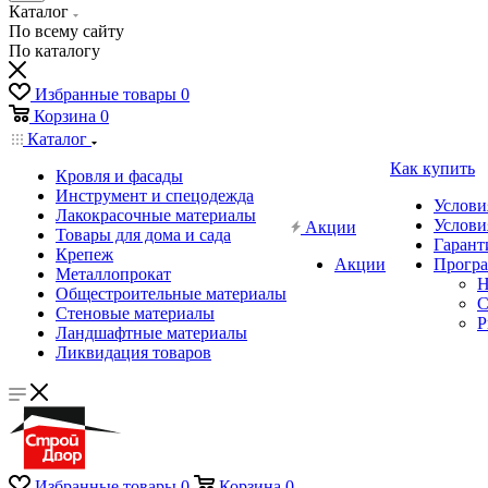
Каталог
По всему сайту
По каталогу
Избранные товары
0
Корзина
0
Каталог
Как купить
Кровля и фасады
Инструмент и спецодежда
Услови
Лакокрасочные материалы
Услови
Акции
Товары для дома и сада
Гарант
Крепеж
Акции
Програ
Металлопрокат
Н
Общестроительные материалы
C
Стеновые материалы
P
Ландшафтные материалы
Ликвидация товаров
Избранные товары
0
Корзина
0