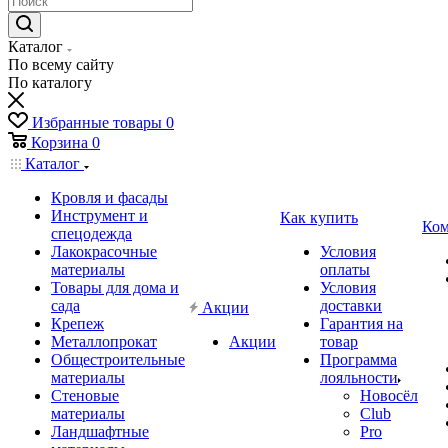
Каталог
По всему сайту
По каталогу
Избранные товары
0
Корзина
0
Каталог
Кровля и фасады
Инструмент и
Как купить
Ком
спецодежда
Лакокрасочные
Условия
материалы
оплаты
Товары для дома и
Условия
сада
доставки
Акции
Крепеж
Гарантия на
Металлопрокат
Акции
товар
Общестроительные
Программа
материалы
лояльности
Стеновые
Новосёл
материалы
Club
Ландшафтные
Pro