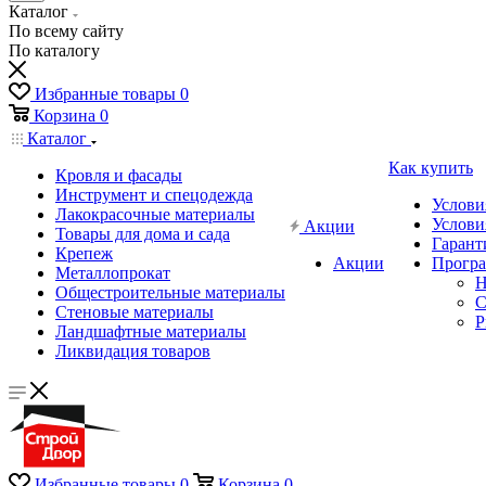
Каталог
По всему сайту
По каталогу
Избранные товары
0
Корзина
0
Каталог
Как купить
Кровля и фасады
Инструмент и спецодежда
Услови
Лакокрасочные материалы
Услови
Акции
Товары для дома и сада
Гарант
Крепеж
Акции
Програ
Металлопрокат
Н
Общестроительные материалы
C
Стеновые материалы
P
Ландшафтные материалы
Ликвидация товаров
Избранные товары
0
Корзина
0