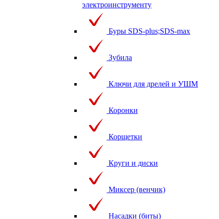
электроинструменту
Буры SDS-plus;SDS-max
Зубила
Ключи для дрелей и УШМ
Коронки
Корщетки
Круги и диски
Миксер (венчик)
Насадки (биты)