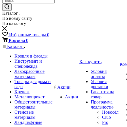
Каталог
По всему сайту
По каталогу
Избранные товары
0
Корзина
0
Каталог
Кровля и фасады
Инструмент и
Как купить
Ком
спецодежда
Лакокрасочные
Условия
материалы
оплаты
Товары для дома и
Условия
сада
доставки
Акции
Крепеж
Гарантия на
Металлопрокат
Акции
товар
Общестроительные
Программа
материалы
лояльности
Стеновые
Новосёл
материалы
Club
Ландшафтные
Pro