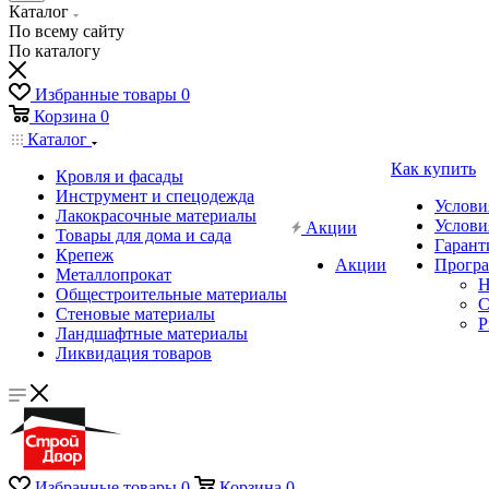
Каталог
По всему сайту
По каталогу
Избранные товары
0
Корзина
0
Каталог
Как купить
Кровля и фасады
Инструмент и спецодежда
Услови
Лакокрасочные материалы
Услови
Акции
Товары для дома и сада
Гарант
Крепеж
Акции
Програ
Металлопрокат
Н
Общестроительные материалы
C
Стеновые материалы
P
Ландшафтные материалы
Ликвидация товаров
Избранные товары
0
Корзина
0