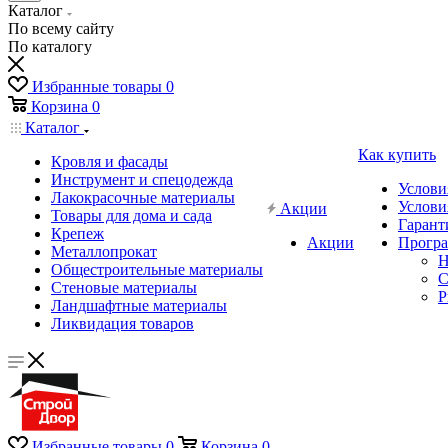
Каталог
По всему сайту
По каталогу
Избранные товары
0
Корзина
0
Каталог
Как купить
Кровля и фасады
Инструмент и спецодежда
Услови
Лакокрасочные материалы
Услови
Акции
Товары для дома и сада
Гарант
Крепеж
Акции
Програ
Металлопрокат
Н
Общестроительные материалы
C
Стеновые материалы
P
Ландшафтные материалы
Ликвидация товаров
Избранные товары
0
Корзина
0