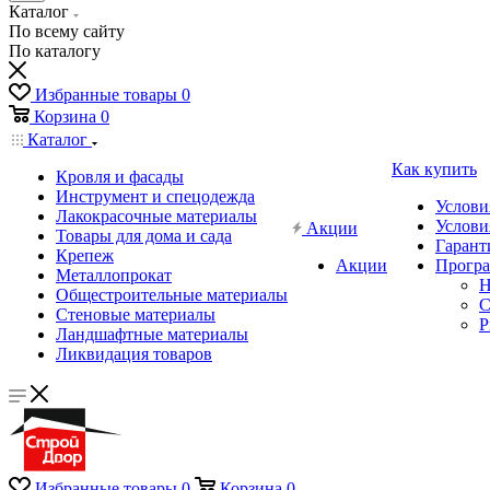
Каталог
По всему сайту
По каталогу
Избранные товары
0
Корзина
0
Каталог
Как купить
Кровля и фасады
Инструмент и спецодежда
Услови
Лакокрасочные материалы
Услови
Акции
Товары для дома и сада
Гарант
Крепеж
Акции
Програ
Металлопрокат
Н
Общестроительные материалы
C
Стеновые материалы
P
Ландшафтные материалы
Ликвидация товаров
Избранные товары
0
Корзина
0