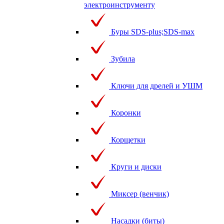
электроинструменту
Буры SDS-plus;SDS-max
Зубила
Ключи для дрелей и УШМ
Коронки
Корщетки
Круги и диски
Миксер (венчик)
Насадки (биты)