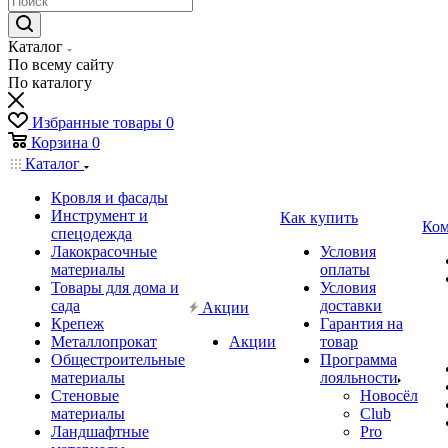
Каталог
По всему сайту
По каталогу
Избранные товары
0
Корзина
0
Каталог
Кровля и фасады
Инструмент и
Как купить
Ком
спецодежда
Лакокрасочные
Условия
материалы
оплаты
Товары для дома и
Условия
сада
доставки
Акции
Крепеж
Гарантия на
Металлопрокат
Акции
товар
Общестроительные
Программа
материалы
лояльности
Стеновые
Новосёл
материалы
Club
Ландшафтные
Pro