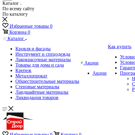
Каталог
По всему сайту
По каталогу
Избранные товары
0
Корзина
0
Каталог
Как купить
Кровля и фасады
Инструмент и спецодежда
Услови
Лакокрасочные материалы
Услови
Акции
Товары для дома и сада
Гарант
Крепеж
Акции
Програ
Металлопрокат
Н
Общестроительные материалы
C
Стеновые материалы
P
Ландшафтные материалы
Ликвидация товаров
Избранные товары
0
Корзина
0