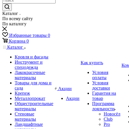
Каталог
По всему сайту
По каталогу
Избранные товары
0
Корзина
0
Каталог
Кровля и фасады
Инструмент и
Как купить
Ком
спецодежда
Лакокрасочные
Условия
материалы
оплаты
Товары для дома и
Условия
сада
доставки
Акции
Крепеж
Гарантия на
Металлопрокат
Акции
товар
Общестроительные
Программа
материалы
лояльности
Стеновые
Новосёл
материалы
Club
Ландшафтные
Pro