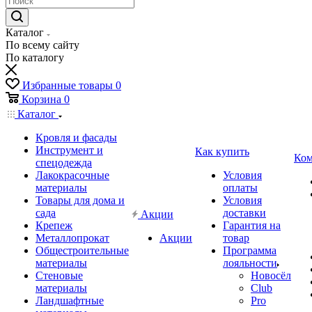
Каталог
По всему сайту
По каталогу
Избранные товары
0
Корзина
0
Каталог
Кровля и фасады
Инструмент и
Как купить
Ком
спецодежда
Лакокрасочные
Условия
материалы
оплаты
Товары для дома и
Условия
сада
доставки
Акции
Крепеж
Гарантия на
Металлопрокат
Акции
товар
Общестроительные
Программа
материалы
лояльности
Стеновые
Новосёл
материалы
Club
Ландшафтные
Pro