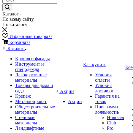
Каталог
По всему сайту
По каталогу
Избранные товары
0
Корзина
0
Каталог
Кровля и фасады
Инструмент и
Как купить
Ком
спецодежда
Лакокрасочные
Условия
материалы
оплаты
Товары для дома и
Условия
сада
доставки
Акции
Крепеж
Гарантия на
Металлопрокат
Акции
товар
Общестроительные
Программа
материалы
лояльности
Стеновые
Новосёл
материалы
Club
Ландшафтные
Pro