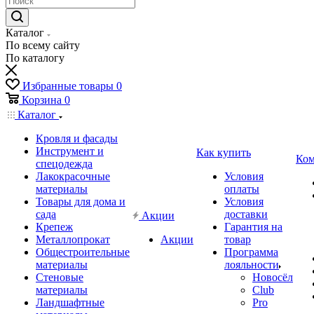
Каталог
По всему сайту
По каталогу
Избранные товары
0
Корзина
0
Каталог
Кровля и фасады
Инструмент и
Как купить
Ком
спецодежда
Лакокрасочные
Условия
материалы
оплаты
Товары для дома и
Условия
сада
доставки
Акции
Крепеж
Гарантия на
Металлопрокат
Акции
товар
Общестроительные
Программа
материалы
лояльности
Стеновые
Новосёл
материалы
Club
Ландшафтные
Pro