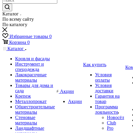
Каталог
По всему сайту
По каталогу
Избранные товары
0
Корзина
0
Каталог
Кровля и фасады
Инструмент и
Как купить
Ком
спецодежда
Лакокрасочные
Условия
материалы
оплаты
Товары для дома и
Условия
сада
доставки
Акции
Крепеж
Гарантия на
Металлопрокат
Акции
товар
Общестроительные
Программа
материалы
лояльности
Стеновые
Новосёл
материалы
Club
Ландшафтные
Pro