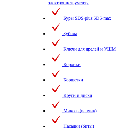
электроинструменту
Буры SDS-plus;SDS-max
Зубила
Ключи для дрелей и УШМ
Коронки
Корщетки
Круги и диски
Миксер (венчик)
Насадки (биты)