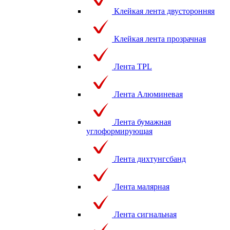
Клейкая лента двусторонняя
Клейкая лента прозрачная
Лента TPL
Лента Алюминевая
Лента бумажная
углоформирующая
Лента дихтунгсбанд
Лента малярная
Лента сигнальная