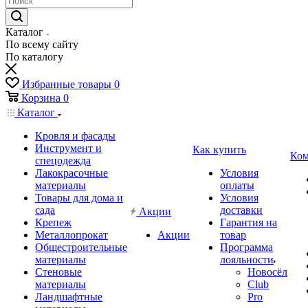
Каталог
По всему сайту
По каталогу
Избранные товары
0
Корзина
0
Каталог
Кровля и фасады
Инструмент и
Как купить
Ком
спецодежда
Лакокрасочные
Условия
материалы
оплаты
Товары для дома и
Условия
сада
доставки
Акции
Крепеж
Гарантия на
Металлопрокат
Акции
товар
Общестроительные
Программа
материалы
лояльности
Стеновые
Новосёл
материалы
Club
Ландшафтные
Pro