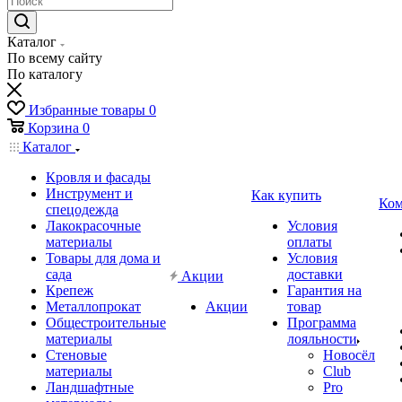
Каталог
По всему сайту
По каталогу
Избранные товары
0
Корзина
0
Каталог
Кровля и фасады
Инструмент и
Как купить
Ком
спецодежда
Лакокрасочные
Условия
материалы
оплаты
Товары для дома и
Условия
сада
доставки
Акции
Крепеж
Гарантия на
Металлопрокат
Акции
товар
Общестроительные
Программа
материалы
лояльности
Стеновые
Новосёл
материалы
Club
Ландшафтные
Pro