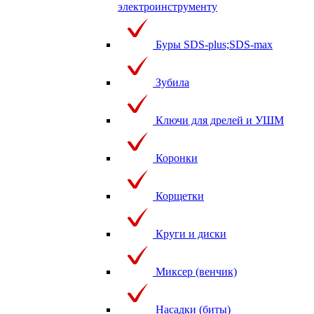
электроинструменту
Буры SDS-plus;SDS-max
Зубила
Ключи для дрелей и УШМ
Коронки
Корщетки
Круги и диски
Миксер (венчик)
Насадки (биты)