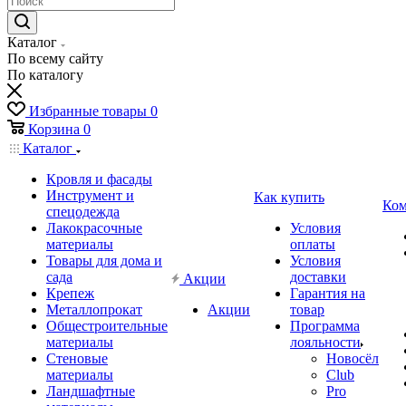
Каталог
По всему сайту
По каталогу
Избранные товары
0
Корзина
0
Каталог
Кровля и фасады
Инструмент и
Как купить
Ком
спецодежда
Лакокрасочные
Условия
материалы
оплаты
Товары для дома и
Условия
сада
доставки
Акции
Крепеж
Гарантия на
Металлопрокат
Акции
товар
Общестроительные
Программа
материалы
лояльности
Стеновые
Новосёл
материалы
Club
Ландшафтные
Pro