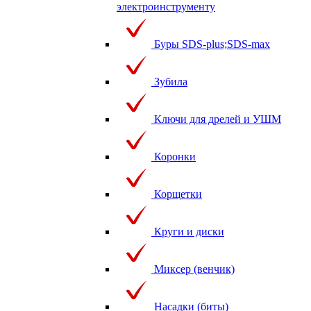
электроинструменту
Буры SDS-plus;SDS-max
Зубила
Ключи для дрелей и УШМ
Коронки
Корщетки
Круги и диски
Миксер (венчик)
Насадки (биты)