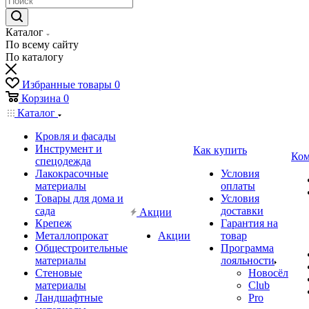
Каталог
По всему сайту
По каталогу
Избранные товары
0
Корзина
0
Каталог
Кровля и фасады
Инструмент и
Как купить
Ком
спецодежда
Лакокрасочные
Условия
материалы
оплаты
Товары для дома и
Условия
сада
доставки
Акции
Крепеж
Гарантия на
Металлопрокат
Акции
товар
Общестроительные
Программа
материалы
лояльности
Стеновые
Новосёл
материалы
Club
Ландшафтные
Pro