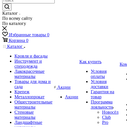
Каталог
По всему сайту
По каталогу
Избранные товары
0
Корзина
0
Каталог
Кровля и фасады
Инструмент и
Как купить
Ком
спецодежда
Лакокрасочные
Условия
материалы
оплаты
Товары для дома и
Условия
сада
доставки
Акции
Крепеж
Гарантия на
Металлопрокат
Акции
товар
Общестроительные
Программа
материалы
лояльности
Стеновые
Новосёл
материалы
Club
Ландшафтные
Pro