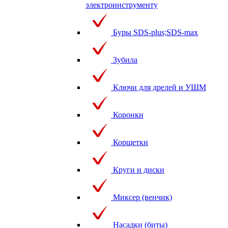
электроинструменту
Буры SDS-plus;SDS-max
Зубила
Ключи для дрелей и УШМ
Коронки
Корщетки
Круги и диски
Миксер (венчик)
Насадки (биты)