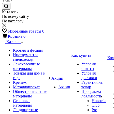
Каталог
По всему сайту
По каталогу
Избранные товары
0
Корзина
0
Каталог
Кровля и фасады
Инструмент и
Как купить
Ком
спецодежда
Лакокрасочные
Условия
материалы
оплаты
Товары для дома и
Условия
сада
доставки
Акции
Крепеж
Гарантия на
Металлопрокат
Акции
товар
Общестроительные
Программа
материалы
лояльности
Стеновые
Новосёл
материалы
Club
Ландшафтные
Pro