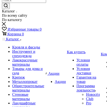
Каталог
По всему сайту
По каталогу
Избранные товары
0
Корзина
0
Каталог
Кровля и фасады
Инструмент и
Как купить
Ком
спецодежда
Лакокрасочные
Условия
материалы
оплаты
Товары для дома и
Условия
сада
доставки
Акции
Крепеж
Гарантия на
Металлопрокат
Акции
товар
Общестроительные
Программа
материалы
лояльности
Стеновые
Новосёл
материалы
Club
Ландшафтные
Pro