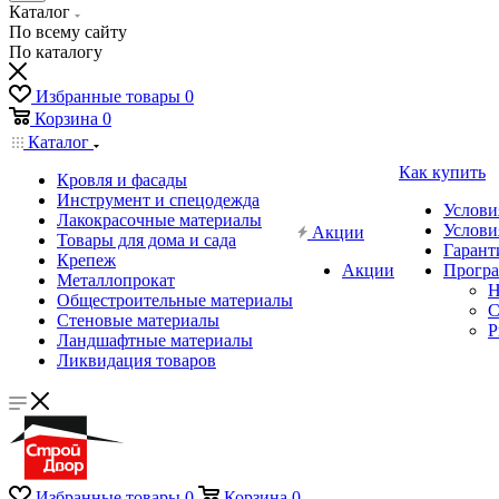
Каталог
По всему сайту
По каталогу
Избранные товары
0
Корзина
0
Каталог
Как купить
Кровля и фасады
Инструмент и спецодежда
Услови
Лакокрасочные материалы
Услови
Акции
Товары для дома и сада
Гарант
Крепеж
Акции
Програ
Металлопрокат
Н
Общестроительные материалы
C
Стеновые материалы
P
Ландшафтные материалы
Ликвидация товаров
Избранные товары
0
Корзина
0