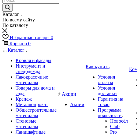
Каталог
По всему сайту
По каталогу
Избранные товары
0
Корзина
0
Каталог
Кровля и фасады
Инструмент и
Как купить
Ком
спецодежда
Лакокрасочные
Условия
материалы
оплаты
Товары для дома и
Условия
сада
доставки
Акции
Крепеж
Гарантия на
Металлопрокат
Акции
товар
Общестроительные
Программа
материалы
лояльности
Стеновые
Новосёл
материалы
Club
Ландшафтные
Pro