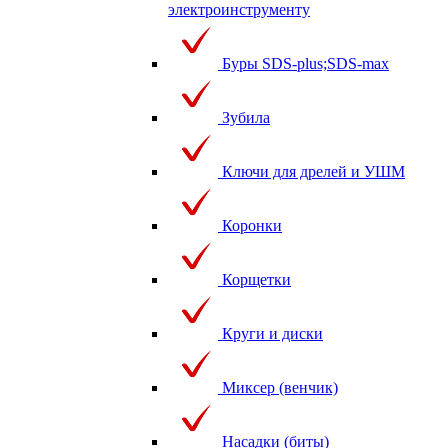
электроинструменту
Буры SDS-plus;SDS-max
Зубила
Ключи для дрелей и УШМ
Коронки
Корщетки
Круги и диски
Миксер (венчик)
Насадки (биты)