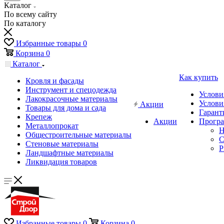
Каталог
По всему сайту
По каталогу
Избранные товары
0
Корзина
0
Каталог
Как купить
Кровля и фасады
Инструмент и спецодежда
Услови
Лакокрасочные материалы
Услови
Акции
Товары для дома и сада
Гарант
Крепеж
Акции
Програ
Металлопрокат
Н
Общестроительные материалы
C
Стеновые материалы
P
Ландшафтные материалы
Ликвидация товаров
Избранные товары
0
Корзина
0