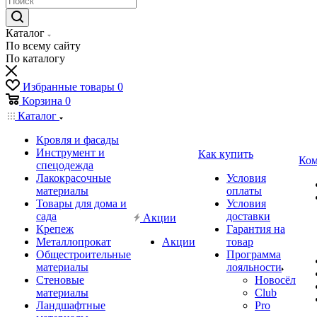
Каталог
По всему сайту
По каталогу
Избранные товары
0
Корзина
0
Каталог
Кровля и фасады
Инструмент и
Как купить
Ком
спецодежда
Лакокрасочные
Условия
материалы
оплаты
Товары для дома и
Условия
сада
доставки
Акции
Крепеж
Гарантия на
Металлопрокат
Акции
товар
Общестроительные
Программа
материалы
лояльности
Стеновые
Новосёл
материалы
Club
Ландшафтные
Pro