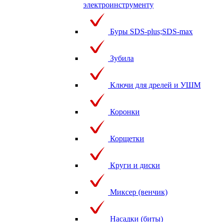
электроинструменту
Буры SDS-plus;SDS-max
Зубила
Ключи для дрелей и УШМ
Коронки
Корщетки
Круги и диски
Миксер (венчик)
Насадки (биты)