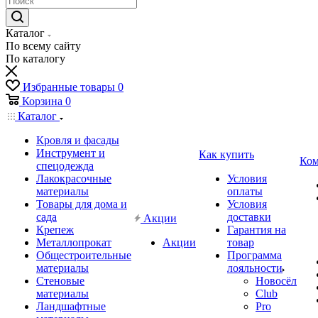
Каталог
По всему сайту
По каталогу
Избранные товары
0
Корзина
0
Каталог
Кровля и фасады
Инструмент и
Как купить
Ком
спецодежда
Лакокрасочные
Условия
материалы
оплаты
Товары для дома и
Условия
сада
доставки
Акции
Крепеж
Гарантия на
Металлопрокат
Акции
товар
Общестроительные
Программа
материалы
лояльности
Стеновые
Новосёл
материалы
Club
Ландшафтные
Pro