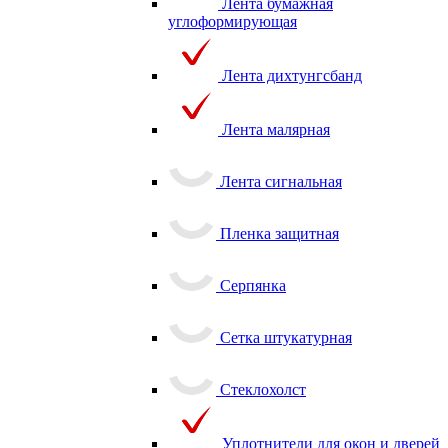
Лента бумажная
углоформирующая
Лента дихтунгсбанд
Лента малярная
Лента сигнальная
Пленка защитная
Серпянка
Сетка штукатурная
Стеклохолст
Уплотнители для окон и дверей