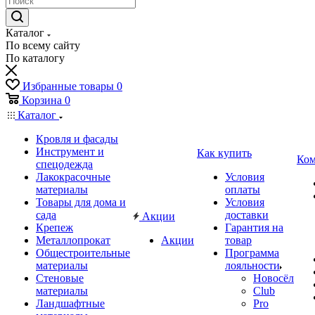
Каталог
По всему сайту
По каталогу
Избранные товары
0
Корзина
0
Каталог
Кровля и фасады
Инструмент и
Как купить
Ком
спецодежда
Лакокрасочные
Условия
материалы
оплаты
Товары для дома и
Условия
сада
доставки
Акции
Крепеж
Гарантия на
Металлопрокат
Акции
товар
Общестроительные
Программа
материалы
лояльности
Стеновые
Новосёл
материалы
Club
Ландшафтные
Pro