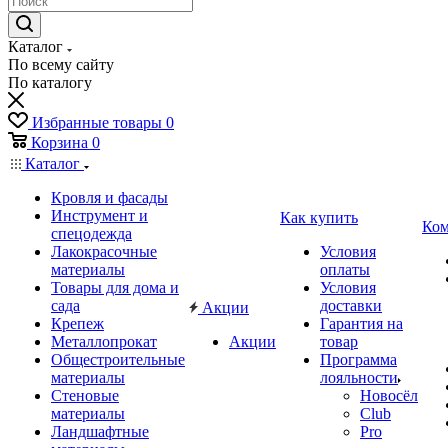
Каталог
По всему сайту
По каталогу
Избранные товары
0
Корзина
0
Каталог
Кровля и фасады
Инструмент и
Как купить
Ком
спецодежда
Лакокрасочные
Условия
материалы
оплаты
Товары для дома и
Условия
сада
доставки
Акции
Крепеж
Гарантия на
Металлопрокат
Акции
товар
Общестроительные
Программа
материалы
лояльности
Стеновые
Новосёл
материалы
Club
Ландшафтные
Pro