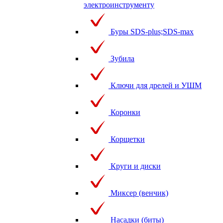
электроинструменту
Буры SDS-plus;SDS-max
Зубила
Ключи для дрелей и УШМ
Коронки
Корщетки
Круги и диски
Миксер (венчик)
Насадки (биты)