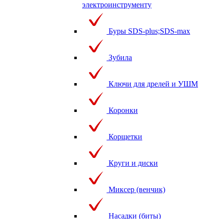
электроинструменту
Буры SDS-plus;SDS-max
Зубила
Ключи для дрелей и УШМ
Коронки
Корщетки
Круги и диски
Миксер (венчик)
Насадки (биты)