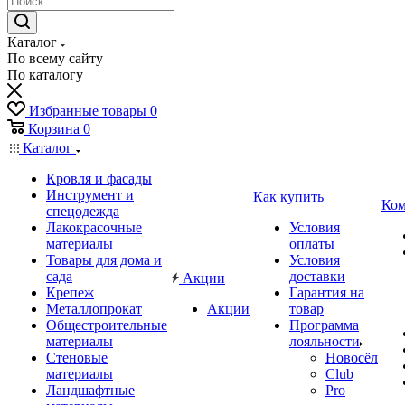
Каталог
По всему сайту
По каталогу
Избранные товары
0
Корзина
0
Каталог
Кровля и фасады
Инструмент и
Как купить
Ком
спецодежда
Лакокрасочные
Условия
материалы
оплаты
Товары для дома и
Условия
сада
доставки
Акции
Крепеж
Гарантия на
Металлопрокат
Акции
товар
Общестроительные
Программа
материалы
лояльности
Стеновые
Новосёл
материалы
Club
Ландшафтные
Pro