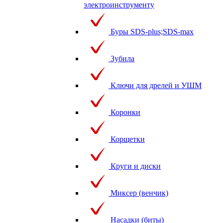
электроинструменту
Буры SDS-plus;SDS-max
Зубила
Ключи для дрелей и УШМ
Коронки
Корщетки
Круги и диски
Миксер (венчик)
Насадки (биты)