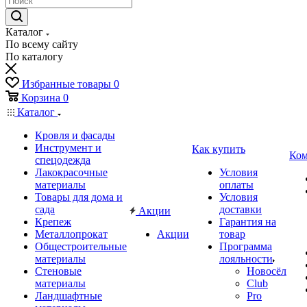
Каталог
По всему сайту
По каталогу
Избранные товары
0
Корзина
0
Каталог
Кровля и фасады
Инструмент и
Как купить
Ком
спецодежда
Лакокрасочные
Условия
материалы
оплаты
Товары для дома и
Условия
сада
доставки
Акции
Крепеж
Гарантия на
Металлопрокат
Акции
товар
Общестроительные
Программа
материалы
лояльности
Стеновые
Новосёл
материалы
Club
Ландшафтные
Pro