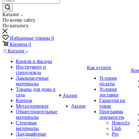
Каталог
По всему сайту
По каталогу
Избранные товары
0
Корзина
0
Каталог
Кровля и фасады
Инструмент и
Как купить
Ком
спецодежда
Лакокрасочные
Условия
материалы
оплаты
Товары для дома и
Условия
сада
доставки
Акции
Крепеж
Гарантия на
Металлопрокат
Акции
товар
Общестроительные
Программа
материалы
лояльности
Стеновые
Новосёл
материалы
Club
Ландшафтные
Pro