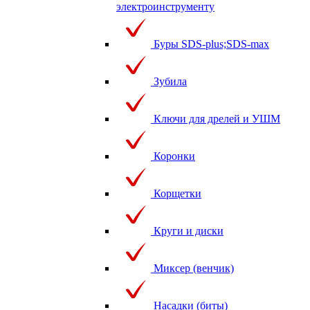
электроинструменту
Буры SDS-plus;SDS-max
Зубила
Ключи для дрелей и УШМ
Коронки
Корщетки
Круги и диски
Миксер (венчик)
Насадки (биты)