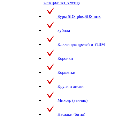
электроинструменту
Буры SDS-plus;SDS-max
Зубила
Ключи для дрелей и УШМ
Коронки
Корщетки
Круги и диски
Миксер (венчик)
Насадки (биты)