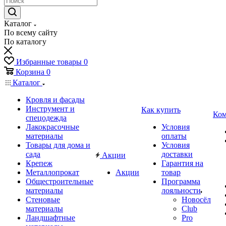
Каталог
По всему сайту
По каталогу
Избранные товары
0
Корзина
0
Каталог
Кровля и фасады
Инструмент и
Как купить
Ком
спецодежда
Лакокрасочные
Условия
материалы
оплаты
Товары для дома и
Условия
сада
доставки
Акции
Крепеж
Гарантия на
Металлопрокат
Акции
товар
Общестроительные
Программа
материалы
лояльности
Стеновые
Новосёл
материалы
Club
Ландшафтные
Pro