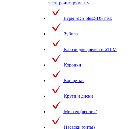
электроинструменту
Буры SDS-plus;SDS-max
Зубила
Ключи для дрелей и УШМ
Коронки
Корщетки
Круги и диски
Миксер (венчик)
Насадки (биты)