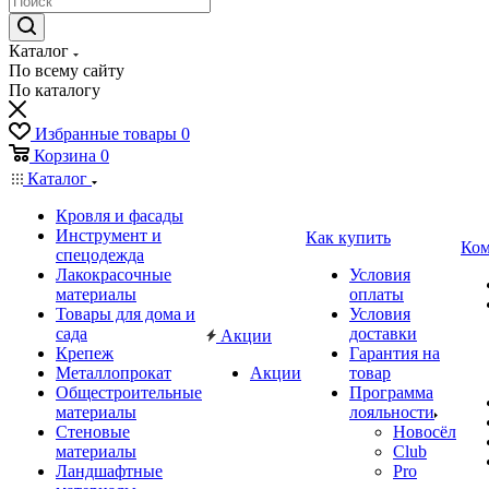
Каталог
По всему сайту
По каталогу
Избранные товары
0
Корзина
0
Каталог
Кровля и фасады
Инструмент и
Как купить
Ком
спецодежда
Лакокрасочные
Условия
материалы
оплаты
Товары для дома и
Условия
сада
доставки
Акции
Крепеж
Гарантия на
Металлопрокат
Акции
товар
Общестроительные
Программа
материалы
лояльности
Стеновые
Новосёл
материалы
Club
Ландшафтные
Pro