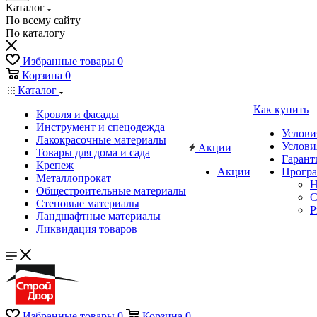
Каталог
По всему сайту
По каталогу
Избранные товары
0
Корзина
0
Каталог
Как купить
Кровля и фасады
Инструмент и спецодежда
Услови
Лакокрасочные материалы
Услови
Акции
Товары для дома и сада
Гарант
Крепеж
Акции
Програ
Металлопрокат
Н
Общестроительные материалы
C
Стеновые материалы
P
Ландшафтные материалы
Ликвидация товаров
Избранные товары
0
Корзина
0