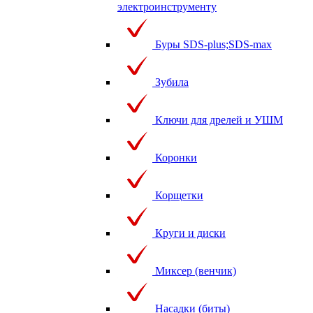
электроинструменту
Буры SDS-plus;SDS-max
Зубила
Ключи для дрелей и УШМ
Коронки
Корщетки
Круги и диски
Миксер (венчик)
Насадки (биты)