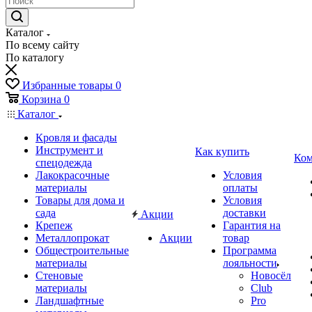
Каталог
По всему сайту
По каталогу
Избранные товары
0
Корзина
0
Каталог
Кровля и фасады
Инструмент и
Как купить
Ком
спецодежда
Лакокрасочные
Условия
материалы
оплаты
Товары для дома и
Условия
сада
доставки
Акции
Крепеж
Гарантия на
Металлопрокат
Акции
товар
Общестроительные
Программа
материалы
лояльности
Стеновые
Новосёл
материалы
Club
Ландшафтные
Pro