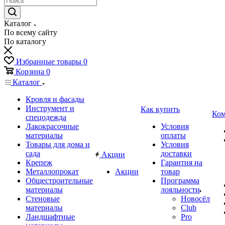
Каталог
По всему сайту
По каталогу
Избранные товары
0
Корзина
0
Каталог
Кровля и фасады
Инструмент и
Как купить
Ком
спецодежда
Лакокрасочные
Условия
материалы
оплаты
Товары для дома и
Условия
сада
доставки
Акции
Крепеж
Гарантия на
Металлопрокат
Акции
товар
Общестроительные
Программа
материалы
лояльности
Стеновые
Новосёл
материалы
Club
Ландшафтные
Pro