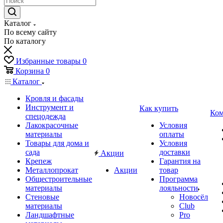
Каталог
По всему сайту
По каталогу
Избранные товары
0
Корзина
0
Каталог
Кровля и фасады
Инструмент и
Как купить
Ком
спецодежда
Лакокрасочные
Условия
материалы
оплаты
Товары для дома и
Условия
сада
доставки
Акции
Крепеж
Гарантия на
Металлопрокат
Акции
товар
Общестроительные
Программа
материалы
лояльности
Стеновые
Новосёл
материалы
Club
Ландшафтные
Pro