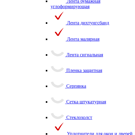
Лента бумажная
углоформирующая
Лента дихтунгсбанд
Лента малярная
Лента сигнальная
Пленка защитная
Серпянка
Сетка штукатурная
Стеклохолст
Уплотнители для окон и дверей