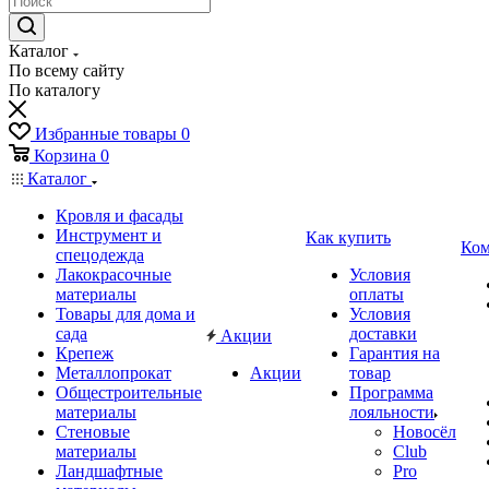
Каталог
По всему сайту
По каталогу
Избранные товары
0
Корзина
0
Каталог
Кровля и фасады
Инструмент и
Как купить
Ком
спецодежда
Лакокрасочные
Условия
материалы
оплаты
Товары для дома и
Условия
сада
доставки
Акции
Крепеж
Гарантия на
Металлопрокат
Акции
товар
Общестроительные
Программа
материалы
лояльности
Стеновые
Новосёл
материалы
Club
Ландшафтные
Pro