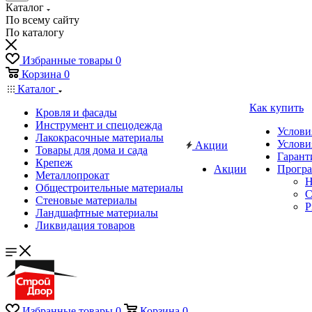
Каталог
По всему сайту
По каталогу
Избранные товары
0
Корзина
0
Каталог
Как купить
Кровля и фасады
Инструмент и спецодежда
Услови
Лакокрасочные материалы
Услови
Акции
Товары для дома и сада
Гарант
Крепеж
Акции
Програ
Металлопрокат
Н
Общестроительные материалы
C
Стеновые материалы
P
Ландшафтные материалы
Ликвидация товаров
Избранные товары
0
Корзина
0