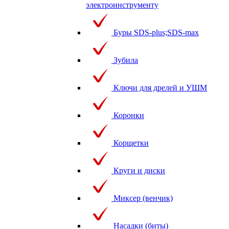
электроинструменту
Буры SDS-plus;SDS-max
Зубила
Ключи для дрелей и УШМ
Коронки
Корщетки
Круги и диски
Миксер (венчик)
Насадки (биты)