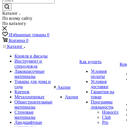
Каталог
По всему сайту
По каталогу
Избранные товары
0
Корзина
0
Каталог
Кровля и фасады
Инструмент и
Как купить
Ком
спецодежда
Лакокрасочные
Условия
материалы
оплаты
Товары для дома и
Условия
сада
доставки
Акции
Крепеж
Гарантия на
Металлопрокат
Акции
товар
Общестроительные
Программа
материалы
лояльности
Стеновые
Новосёл
материалы
Club
Ландшафтные
Pro