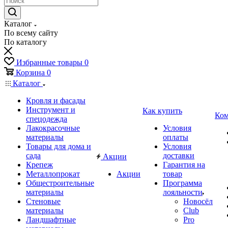
Каталог
По всему сайту
По каталогу
Избранные товары
0
Корзина
0
Каталог
Кровля и фасады
Инструмент и
Как купить
Ком
спецодежда
Лакокрасочные
Условия
материалы
оплаты
Товары для дома и
Условия
сада
доставки
Акции
Крепеж
Гарантия на
Металлопрокат
Акции
товар
Общестроительные
Программа
материалы
лояльности
Стеновые
Новосёл
материалы
Club
Ландшафтные
Pro