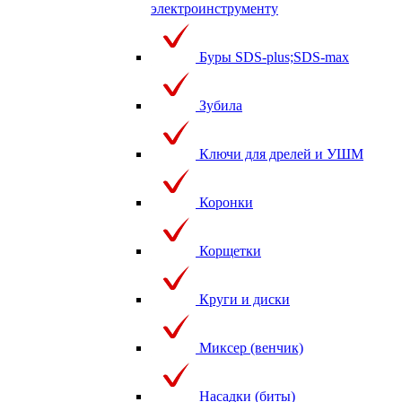
электроинструменту
Буры SDS-plus;SDS-max
Зубила
Ключи для дрелей и УШМ
Коронки
Корщетки
Круги и диски
Миксер (венчик)
Насадки (биты)