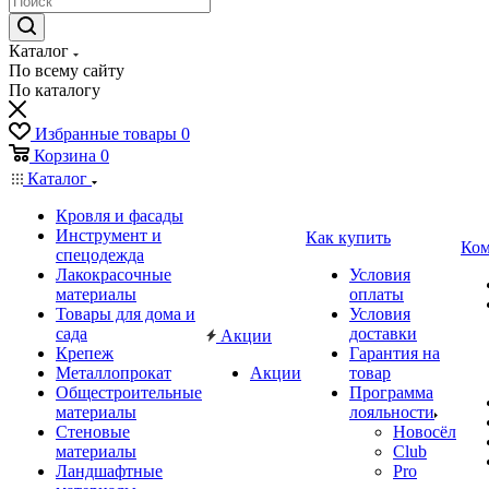
Каталог
По всему сайту
По каталогу
Избранные товары
0
Корзина
0
Каталог
Кровля и фасады
Инструмент и
Как купить
Ком
спецодежда
Лакокрасочные
Условия
материалы
оплаты
Товары для дома и
Условия
сада
доставки
Акции
Крепеж
Гарантия на
Металлопрокат
Акции
товар
Общестроительные
Программа
материалы
лояльности
Стеновые
Новосёл
материалы
Club
Ландшафтные
Pro