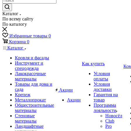
Каталог
По всему сайту
По каталогу
Избранные товары
0
Корзина
0
Каталог
Кровля и фасады
Инструмент и
Как купить
Ком
спецодежда
Лакокрасочные
Условия
материалы
оплаты
Товары для дома и
Условия
сада
доставки
Акции
Крепеж
Гарантия на
Металлопрокат
Акции
товар
Общестроительные
Программа
материалы
лояльности
Стеновые
Новосёл
материалы
Club
Ландшафтные
Pro