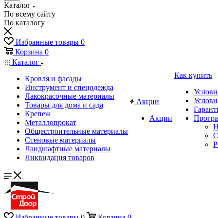
Каталог
По всему сайту
По каталогу
Избранные товары
0
Корзина
0
Каталог
Как купить
Кровля и фасады
Инструмент и спецодежда
Услови
Лакокрасочные материалы
Услови
Акции
Товары для дома и сада
Гарант
Крепеж
Акции
Програ
Металлопрокат
Н
Общестроительные материалы
C
Стеновые материалы
P
Ландшафтные материалы
Ликвидация товаров
Избранные товары
0
Корзина
0