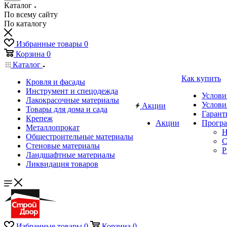
Каталог
По всему сайту
По каталогу
Избранные товары
0
Корзина
0
Каталог
Как купить
Кровля и фасады
Инструмент и спецодежда
Услови
Лакокрасочные материалы
Услови
Акции
Товары для дома и сада
Гарант
Крепеж
Акции
Програ
Металлопрокат
Н
Общестроительные материалы
C
Стеновые материалы
P
Ландшафтные материалы
Ликвидация товаров
Избранные товары
0
Корзина
0